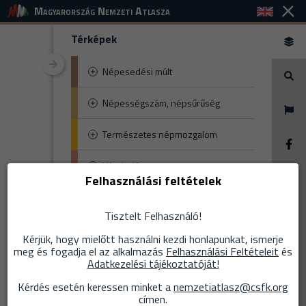
Magyarország Nemzeti Atlasza
Nincs találat
Térképek
Népesedési múlt
Népességszám, népsűrűség
Természetes népmozgalom
Vándorlás
Felhasználási feltételek
Nem, kor
Tisztelt Felhasználó!
Családi állapot, háztartás
Kérjük, hogy mielőtt használni kezdi honlapunkat, ismerje
meg és fogadja el az alkalmazás
Felhasználási Feltételeit
és
Etnikum, nyelv
Adatkezelési tájékoztatóját!
Kérdés esetén keressen minket a
nemzetiatlasz@csfk.org
Vallás
címen.